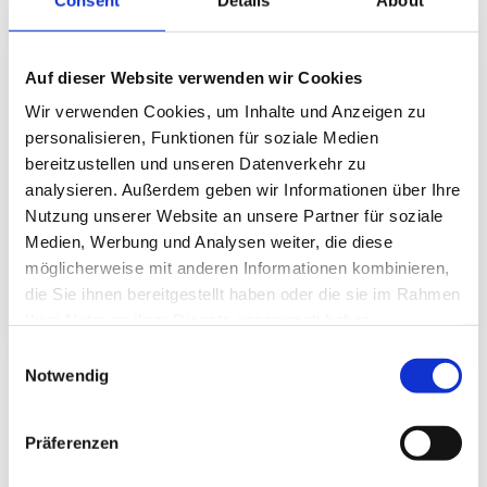
KI-Verordnung der EU (VO 
Auf dieser Website verwenden wir Cookies
(EU) 2024/1689)
Wir verwenden Cookies, um Inhalte und Anzeigen zu
KI-Verordnung frühzeitig angehen und 
personalisieren, Funktionen für soziale Medien
richtig umsetzen
bereitzustellen und unseren Datenverkehr zu
Die 
KI-Verordnung
 wird eure 
analysieren. Außerdem geben wir Informationen über Ihre
Geschäftswelt in Europa nachhaltig 
Nutzung unserer Website an unsere Partner für soziale
verändern – ähnlich wie die DSGVO. 
Medien, Werbung und Analysen weiter, die diese
Wenn ihr jetzt nicht handelt, riskiert ihr 
möglicherweise mit anderen Informationen kombinieren,
nicht nur empfindliche Strafen, sondern 
die Sie ihnen bereitgestellt haben oder die sie im Rahmen
auch eure Wettbewerbsfähigkeit…
Ihrer Nutzung ihrer Dienste gesammelt haben.
Consent
Notwendig
Selection
Testimonials
Präferenzen