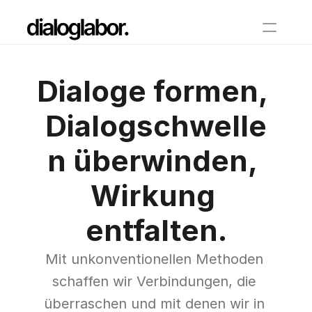
on demand
Dialoge formen, 
virtueller Espresso
Dialogschwelle
Christian
n überwinden, 
Oliver
Wirkung 
Blog
entfalten.
Podcast
Sonaris
Mit unkonventionellen Methoden 
Select Language
German
schaffen wir Verbindungen, die 
überraschen und mit denen wir in 